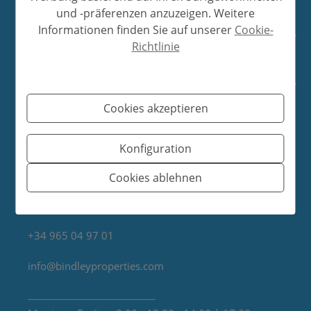
und -präferenzen anzuzeigen. Weitere
Informationen finden Sie auf unserer
Cookie-
LEGAL
Richtlinie
FINDEN SIE UNS
Cookies akzeptieren
Avenida de Madrid Nº11, Local Nº2
Konfiguration
03724 Moraira (Alicante)
Nº Registro RAICV 0983 - 0266
Cookies ablehnen
+34 965 745 009
+34 965 04 97 01
info@bindleyproperties.com