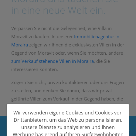
in eine neue Welt ein.
Verpassen Sie nicht die Gelegenheit, eine Villa in
Moravit zu kaufen. In unserer
Immobilienagentur in
Moraira
zeigen wir Ihnen die exklusivsten Villen in der
Gegend von Moravit oder, wenn Sie möchten, andere
zum Verkauf stehende Villen in Moraira
, die Sie
interessieren könnten.
Zögern Sie nicht, uns zu kontaktieren oder uns Fragen
zu stellen, und denken Sie daran, dass wir privat
geführte Villen zum Verkauf in der Gegend haben, die
nicht im Internet veröffentlicht sind.
Wir verwenden eigene Cookies und Cookies von
Drittanbietern, um das Web zu personalisieren,
unsere Dienste zu analysieren und Ihnen
UNTERNEHMEN
Werbung basierend auf Ihren Surfgewohnheiten