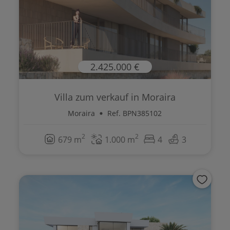
2.425.000 €
Villa zum verkauf in Moraira
Moraira
Ref. BPN385102
2
2
679 m
1.000 m
4
3