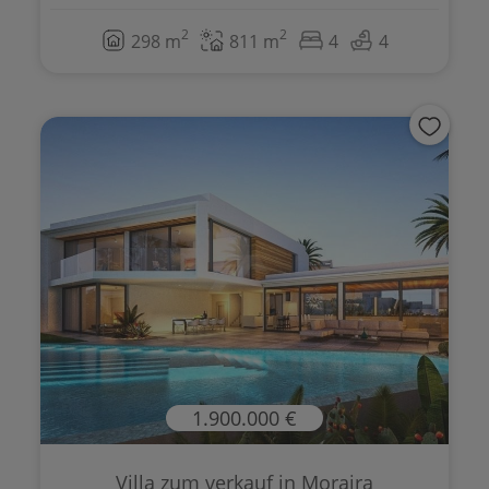
2
2
298 m
811 m
4
4
1.900.000 €
Villa zum verkauf in Moraira