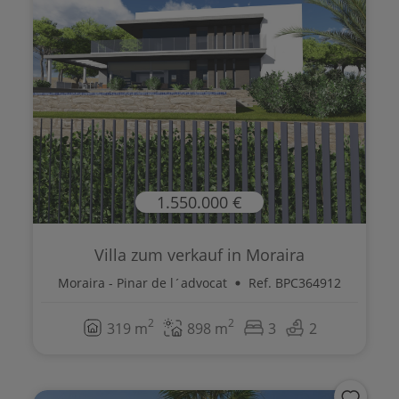
1.550.000 €
Villa zum verkauf in Moraira
Moraira - Pinar de l´advocat
Ref. BPC364912
2
2
319 m
898 m
3
2