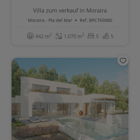
Villa zum verkauf in Moraira
Moraira - Pla del Mar
Ref. BPC769080
2
2
442 m
1.070 m
5
5