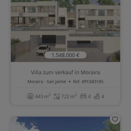
1.548.000 €
Villa zum verkauf in Moraira
Moraira - San Jaime
Ref. BPC683185
2
2
443 m
722 m
4
4