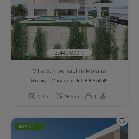
2.440.000 €
Villa zum verkauf in Moraira
Moraira - Moraira
Ref. BPC574749
2
2
424 m
969 m
4
3
IM BAU