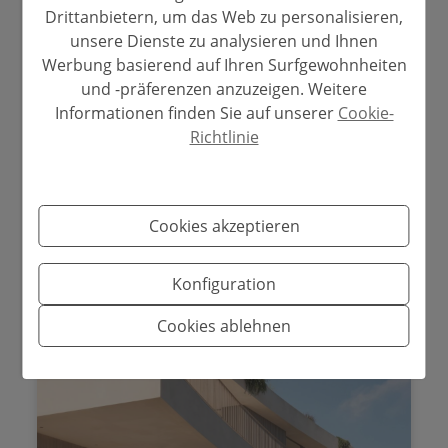
Drittanbietern, um das Web zu personalisieren,
unsere Dienste zu analysieren und Ihnen
Werbung basierend auf Ihren Surfgewohnheiten
und -präferenzen anzuzeigen. Weitere
2.400.000 €
Informationen finden Sie auf unserer
Cookie-
Richtlinie
Villa zum verkauf in Moraira
Moraira - San Jaime
Ref. BPC563142
Cookies akzeptieren
2
2
350 m
769 m
5
4
Konfiguration
Cookies ablehnen