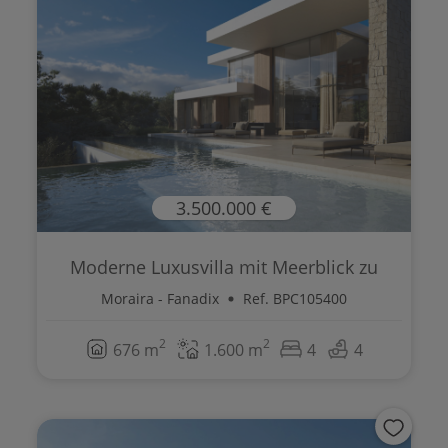
3.500.000 €
Moderne Luxusvilla mit Meerblick zu
verk...
Moraira - Fanadix
Ref. BPC105400
2
2
676 m
1.600 m
4
4