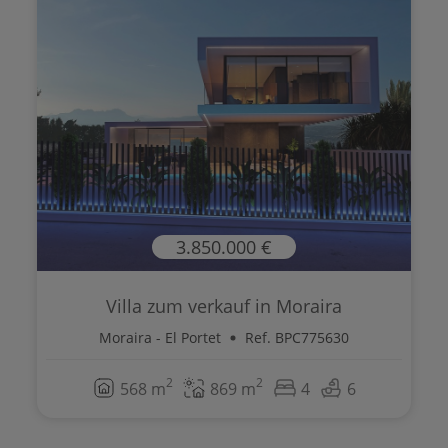
3.850.000 €
Villa zum verkauf in Moraira
Moraira - El Portet
Ref. BPC775630
2
2
568 m
869 m
4
6