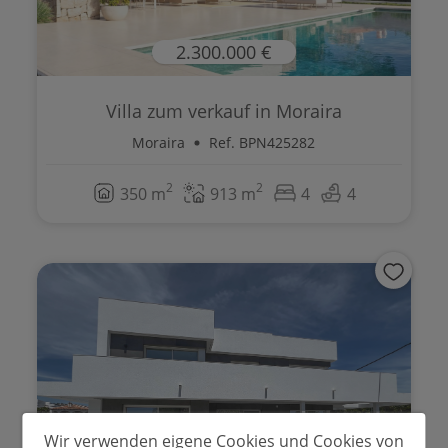
2.300.000 €
Villa zum verkauf in Moraira
Moraira
Ref. BPN425282
2
2
350 m
913 m
4
4
Wir verwenden eigene Cookies und Cookies von