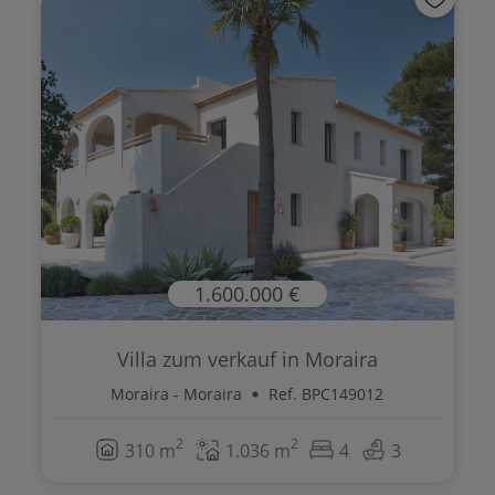
1.600.000 €
Villa zum verkauf in Moraira
Moraira - Moraira
Ref. BPC149012
2
2
310 m
1.036 m
4
3