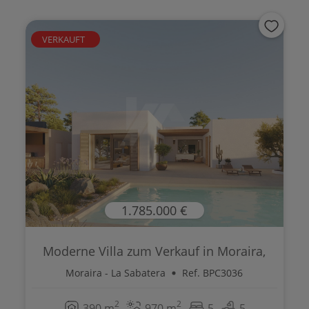
VERKAUFT
1.785.000 €
Moderne Villa zum Verkauf in Moraira,
Co...
Moraira - La Sabatera
Ref. BPC3036
2
2
390 m
970 m
5
5