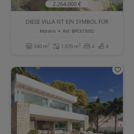
2.264.000 €
DIESE VILLA IST EIN SYMBOL FÜR
ELEGANZ ...
Moraira
Ref. BPC673092
2
2
340 m
1.070 m
4
4