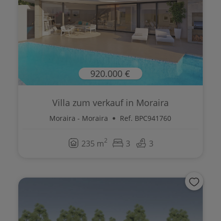
920.000 €
Villa zum verkauf in Moraira
Moraira - Moraira
Ref. BPC941760
2
235 m
3
3