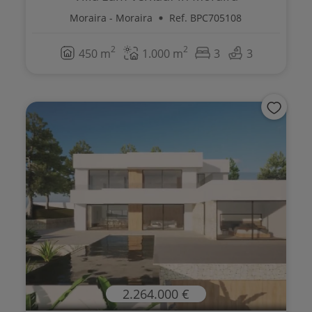
Moraira - Moraira
Ref. BPC705108
2
2
450 m
1.000 m
3
3
2.264.000 €