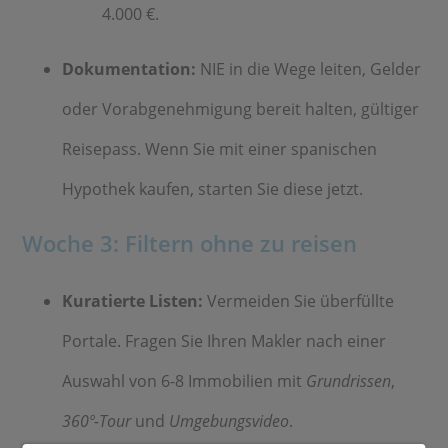
4.000 €.
Dokumentation:
NIE in die Wege leiten, Gelder
oder Vorabgenehmigung bereit halten, gültiger
Reisepass. Wenn Sie mit einer spanischen
Hypothek kaufen, starten Sie diese jetzt.
Woche 3: Filtern ohne zu reisen
Kuratierte Listen:
Vermeiden Sie überfüllte
Portale. Fragen Sie Ihren Makler nach einer
Auswahl von 6-8 Immobilien mit
Grundrissen
,
360º-Tour
und
Umgebungsvideo
.