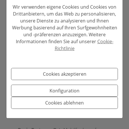
Mit Kriterien aussortieren:
Ausrichtung, Lärm,
Wir verwenden eigene Cookies und Cookies von
Drittanbietern, um das Web zu personalisieren,
Zugang, Hanglage. Wenn Sie am Bildschirm
unsere Dienste zu analysieren und Ihnen
Werbung basierend auf Ihren Surfgewohnheiten
etwas stört, wird es Sie vor Ort dreimal so sehr
und -präferenzen anzuzeigen. Weitere
nerven.
Informationen finden Sie auf unserer
Cookie-
Richtlinie
Woche 4: Chirurgische Reise (48-72
Stunden)
Cookies akzeptieren
Kompakte Agenda:
4-6 reale Besichtigungen.
Konfiguration
Kein „wir nutzen die Zeit und schauen uns noch
Cookies ablehnen
zehn andere an“. Gutes wird mit Ruhe
entschieden, nicht bei Marathons.