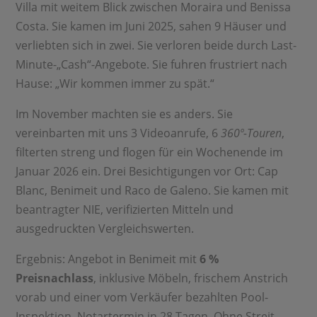
Villa mit weitem Blick zwischen Moraira und Benissa
Costa. Sie kamen im Juni 2025, sahen 9 Häuser und
verliebten sich in zwei. Sie verloren beide durch Last-
Minute-„Cash“-Angebote. Sie fuhren frustriert nach
Hause: „Wir kommen immer zu spät.“
Im November machten sie es anders. Sie
vereinbarten mit uns 3 Videoanrufe, 6
360º-Touren
,
filterten streng und flogen für ein Wochenende im
Januar 2026 ein. Drei Besichtigungen vor Ort: Cap
Blanc, Benimeit und Raco de Galeno. Sie kamen mit
beantragter NIE, verifizierten Mitteln und
ausgedruckten Vergleichswerten.
Ergebnis: Angebot in Benimeit mit
6 %
Preisnachlass
, inklusive Möbeln, frischem Anstrich
vorab und einer vom Verkäufer bezahlten Pool-
Inspektion. Notartermin in 28 Tagen. Ohne Streit,