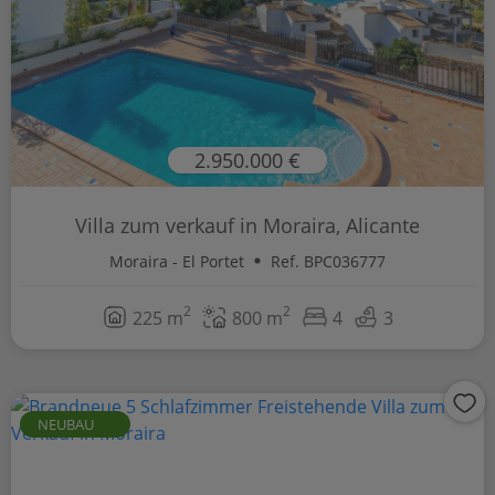
2.950.000 €
Villa zum verkauf in Moraira, Alicante
Moraira - El Portet
Ref. BPC036777
2
2
225 m
800 m
4
3
NEUBAU