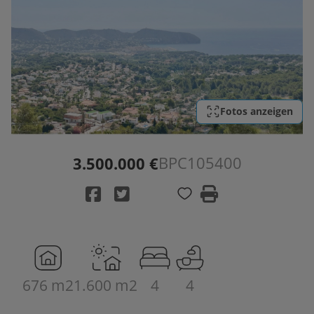
Fotos anzeigen
BPC105400
3.500.000 €
676 m2
1.600 m2
4
4