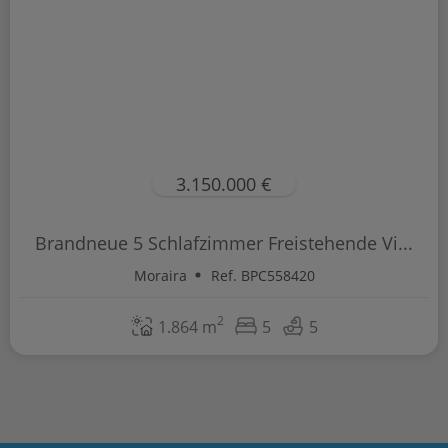
3.150.000 €
Brandneue 5 Schlafzimmer Freistehende Vi...
Moraira
Ref. BPC558420
2
1.864 m
5
5