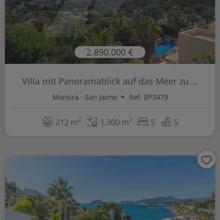
2.890.000 €
Villa mit Panoramablick auf das Meer zu ...
Moraira - San Jaime
Ref. BP3479
2
2
212 m
1.300 m
5
5