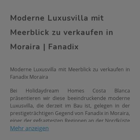
Moderne Luxusvilla mit
Meerblick zu verkaufen in
Moraira | Fanadix
Moderne Luxusvilla mit Meerblick zu verkaufen in
Fanadix Moraira
Bei Holidaydream Homes Costa Blanca
präsentieren wir diese beeindruckende moderne
Luxusvilla, die derzeit im Bau ist, gelegen in der
prestigeträchtigen Gegend von Fanadix in Moraira,
einer der gefragtesten Regionen an der Nordküste
Mehr anzeigen
der Costa Blanca, bekannt für ihre Privatsphäre,
natürliche Umgebung und Nähe zum Meer.