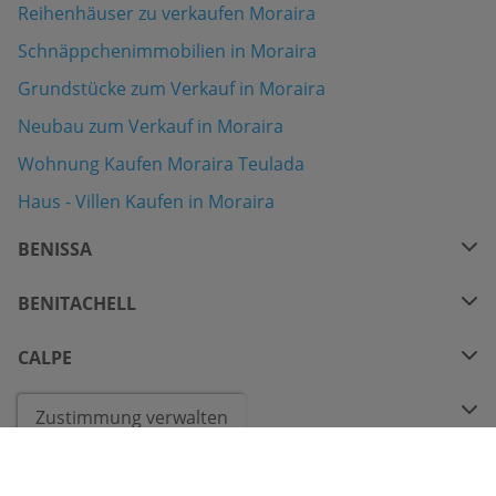
Reihenhäuser zu verkaufen Moraira
Schnäppchenimmobilien in Moraira
Grundstücke zum Verkauf in Moraira
Neubau zum Verkauf in Moraira
Wohnung Kaufen Moraira Teulada
Haus - Villen Kaufen in Moraira
BENISSA
BENITACHELL
CALPE
COSTA BLANCA
Zustimmung verwalten
KONTAKT VIA WHATSAPP