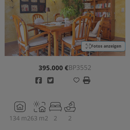
Fotos anzeigen
BP3552
395.000 €
134 m2
63 m2
2
2