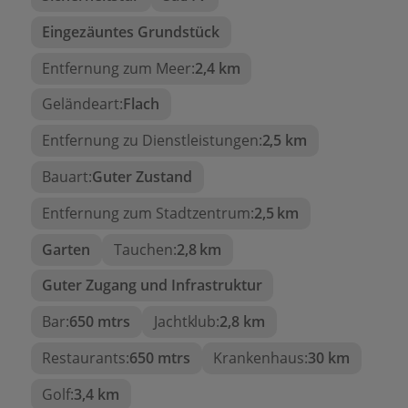
Gebäudegröße: ca. 134 m2.
Eingezäuntes Grundstück
Ausrichtung: Südost.
Entfernung zum Meer:
2,4 km
Parken: Privat.
Unterlagen vorbereitet für die notarielle
Geländeart:
Flach
Beurkundung.
Entfernung zu Dienstleistungen:
2,5 km
Dieser Bungalow erfüllt alle
Bauart:
Guter Zustand
Anforderungen, die Käufer in
Moraira suchen:
Lage,
Entfernung zum Stadtzentrum:
2,5 km
Funktionalität, Außenbereiche,
Garten
Tauchen:
2,8 km
Privatsphäre und Zugang zu
Guter Zugang und Infrastruktur
Dienstleistungen
.
Bar:
650 mtrs
Jachtklub:
2,8 km
Kontaktieren Sie uns noch heute
für weitere
Informationen oder um einen unverbindlichen
Restaurants:
650 mtrs
Krankenhaus:
30 km
Besichtigungstermin zu vereinbaren. Häuser wie
dieses bleiben nicht lange auf dem Markt!
Golf:
3,4 km