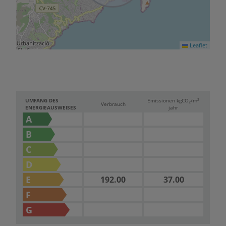
Leaflet
2
UMFANG DES
Emissionen kg
CO
/m
2
Verbrauch
ENERGIEAUSWEISES
jahr
A
B
C
D
E
192.00
37.00
F
G