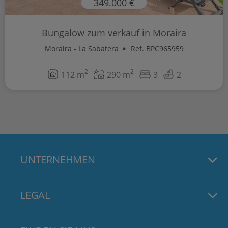
349.000 €
Bungalow zum verkauf in Moraira
Moraira - La Sabatera
Ref. BPC965959
2
2
112 m
290 m
3
2
UNTERNEHMEN
LEGAL