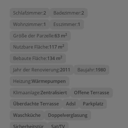
2 DOPPELZIMMER.
2 VOLLBADEZIMMER MIT DUSCHE
:
Schlafzimmer:
2
Badezimmer:
2
Bequemlichkeit für die ganze Familie oder
Wohnzimmer:
1
Esszimmer:
1
mehrere Bewohner, ohne Wartezeiten.
2
Größe der Parzelle:
63 m
RUHIGE WOHNANLAGE
: Eine angenehme
und gut gepflegte Umgebung, ideal zum
2
Nutzbare Fläche:
117 m
Genießen des mediterranen Klimas.
2
Bebaute Fläche:
134 m
HERVORRAGENDE LAGE
: Nur wenige
Schritte von Supermärkten, Restaurants und
Jahr der Renovierung:
2011
Baujahr:
1980
Apotheken entfernt.
Heizung:
Wärmepumpen
NÄHE ZUM MEER
: Weniger als 10
Autominuten von den Stränden von Moraira
Klimaanlage:
Zentralisiert
Offene Terrasse
und natürlichen Buchten mit kristallklarem
Überdachte Terrasse
Adsl
Parkplatz
Wasser.
Waschküche
Doppelverglasung
Zusätzliche Merkmale:
Sicherheitstür
Sat/TV