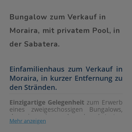
Bungalow zum Verkauf in
Moraira, mit privatem Pool, in
der Sabatera.
Einfamilienhaus zum Verkauf in
Moraira, in kurzer Entfernung zu
den Stränden.
Einzigartige Gelegenheit
zum Erwerb
eines zweigeschossigen Bungalows,
der in einer der begehrtesten
Mehr anzeigen
Gegenden von Moraira liegt. Diese
Immobilie zeichnet sich durch ihren