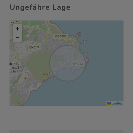
Ungefähre Lage
+
−
Leaflet