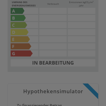
2
UMFANG DES
Emissionen kg
CO
/m
2
Verbrauch
ENERGIEAUSWEISES
jahr
A
B
C
D
E
F
G
IN BEARBEITUNG
Hypothekensimulator
Zu finanzierender Betrag