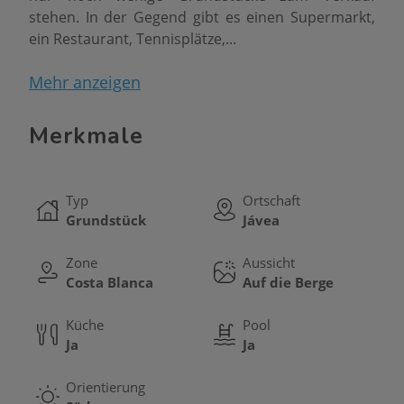
stehen. In der Gegend gibt es einen Supermarkt,
ein Restaurant, Tennisplätze,...
Es gibt drei Grundstücke zu verkaufen, die halb
Mehr anzeigen
eben sind, nach Süden ausgerichtet und mit
herrlichem Panoramablick auf die Berge.
Merkmale
Die 3 Grundstücke werden zusammen verkauft,
das erste Grundstück hat 1.001m2, das zweite
Typ
Ortschaft
Grundstück 1.032m2 und das dritte Grundstück
Grundstück
Jávea
1.298m2
Zone
Aussicht
Costa Blanca
Auf die Berge
Küche
Pool
Ja
Ja
Orientierung