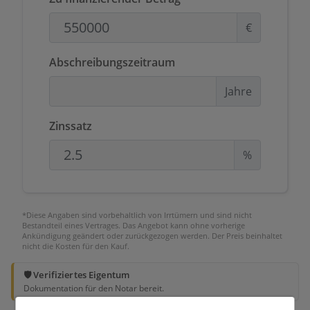
€
Abschreibungszeitraum
Jahre
Zinssatz
%
*Diese Angaben sind vorbehaltlich von Irrtümern und sind nicht
Bestandteil eines Vertrages. Das Angebot kann ohne vorherige
Ankündigung geändert oder zurückgezogen werden. Der Preis beinhaltet
nicht die Kosten für den Kauf.
🛡️ Verifiziertes Eigentum
Dokumentation für den Notar bereit.