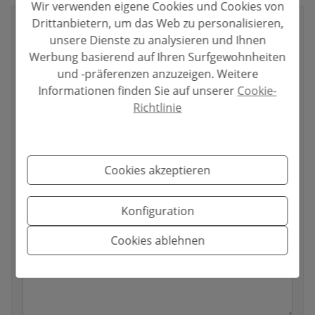
Wir verwenden eigene Cookies und Cookies von
Drittanbietern, um das Web zu personalisieren,
Ihr vollständiger Name
*
unsere Dienste zu analysieren und Ihnen
Werbung basierend auf Ihren Surfgewohnheiten
und -präferenzen anzuzeigen. Weitere
Informationen finden Sie auf unserer
Cookie-
Ihre E-Mail
*
Richtlinie
Ihre Telefonnummer
*
Cookies akzeptieren
Konfiguration
Ihre Nachricht
Cookies ablehnen