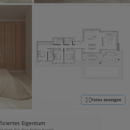
Fotos anzeigen
ifiziertes Eigentum
ation für den Notar bereit.