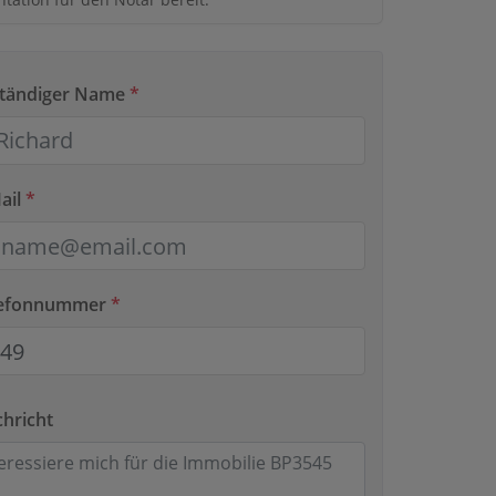
lständiger Name
*
ail
*
elefonnummer
*
chricht