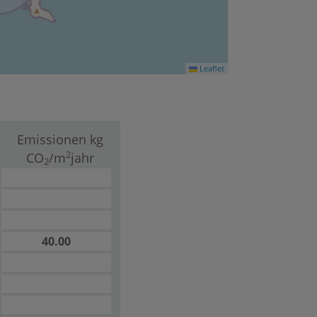
Leaflet
Emissionen kg
2
CO
/m
jahr
2
40.00