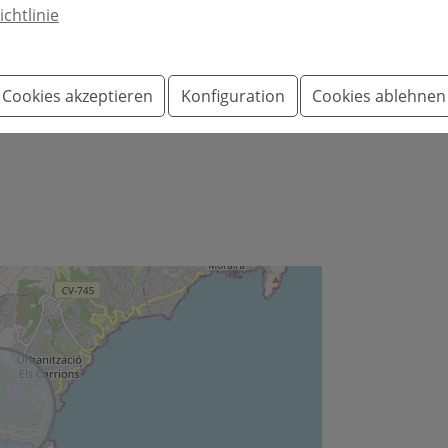
ichtlinie
0 mtrs
Jachtklub:
2,2 km
 km
Golf:
9 km
Cookies akzeptieren
Konfiguration
Cookies ablehnen