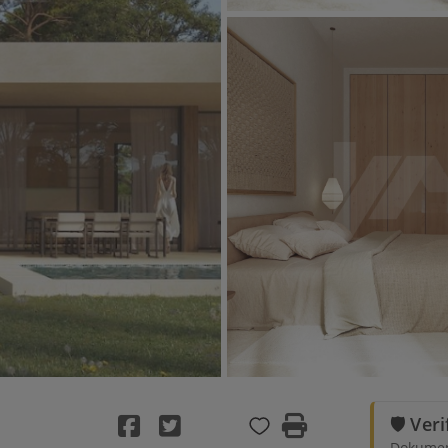
🛡️ Ver
Dokument