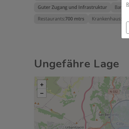
R
Guter Zugang und Infrastruktur
Bar:
70
Restaurants:
700 mtrs
Krankenhaus:
30
Ungefähre Lage
+
−