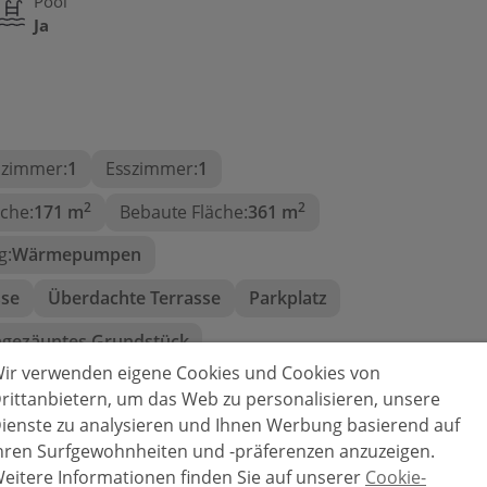
Pool
Ja
zigartige Gelegenheit dar, eine
begehrtesten Lagen von
Calpe
sisches Design, Komfort und
int.
zimmer:
1
Esszimmer:
1
2
2
che:
171 m
Bebaute Fläche:
361 m
g:
Wärmepumpen
sse
Überdachte Terrasse
Parkplatz
ngezäuntes Grundstück
ir verwenden eigene Cookies und Cookies von
t:
Flach
rittanbietern, um das Web zu personalisieren, unsere
ienste zu analysieren und Ihnen Werbung basierend auf
Bauart:
Modern
hren Surfgewohnheiten und -präferenzen anzuzeigen.
rten
Tauchen:
2,2 km
eitere Informationen finden Sie auf unserer
Cookie-