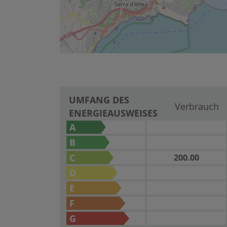
UMFANG DES
Verbrauch
ENERGIEAUSWEISES
A
B
C
200.00
D
E
F
G