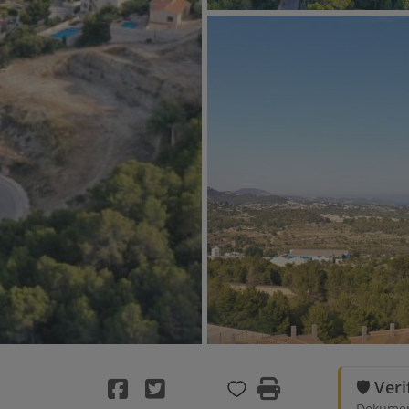
🛡️ Ver
Dokument