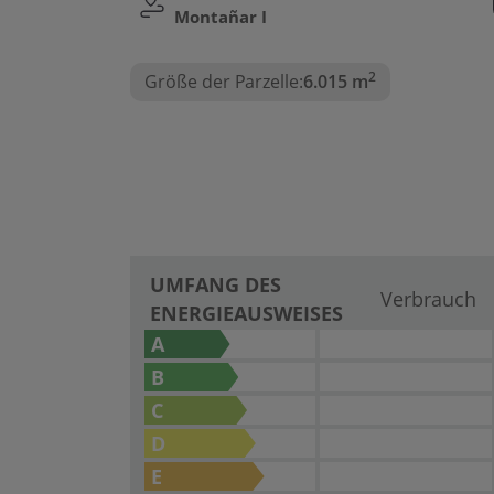
Montañar I
2
Größe der Parzelle:
6.015 m
UMFANG DES
Verbrauch
ENERGIEAUSWEISES
A
B
C
D
E