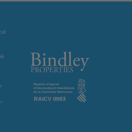
cal
66
m
 -