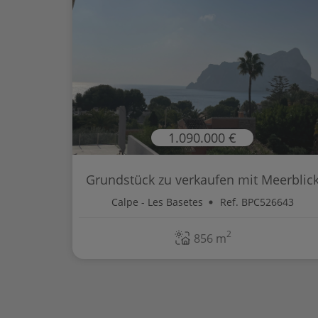
1.090.000 €
Grundstück zu verkaufen mit Meerblic
i...
Calpe - Les Basetes
Ref. BPC526643
2
856 m