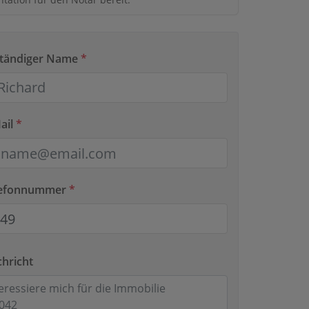
lständiger Name
*
ail
*
elefonnummer
*
chricht