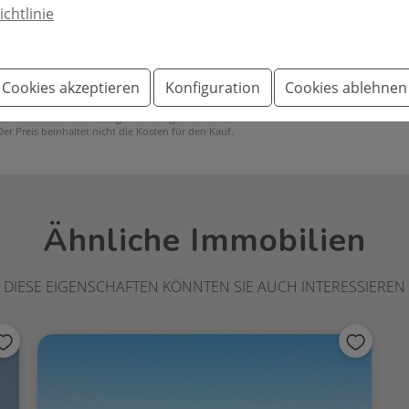
ichtlinie
%
Cookies akzeptieren
Konfiguration
Cookies ablehnen
t Bestandteil eines Vertrages. Das Angebot kann ohne
 Preis beinhaltet nicht die Kosten für den Kauf.
Ähnliche Immobilien
DIESE EIGENSCHAFTEN KÖNNTEN SIE AUCH INTERESSIEREN