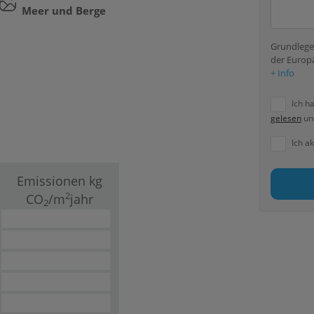
Meer und Berge
Grundlege
der Europ
+ Info
Ich h
gelesen
und
Ich a
Emissionen kg
2
CO
/m
jahr
2