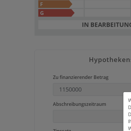
F
G
IN BEARBEITUN
Hypotheken
Zu finanzierender Betrag
W
Abschreibungszeitraum
D
D
I
W
Zinssatz