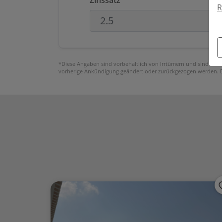
R
*Diese Angaben sind vorbehaltlich von Irrtümern und sind nich
vorherige Ankündigung geändert oder zurückgezogen werden. Der