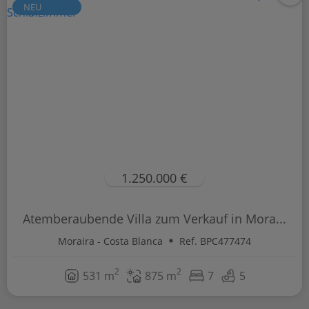
NEU
1.250.000 €
Atemberaubende Villa zum Verkauf in Mora...
Moraira - Costa Blanca
Ref. BPC477474
2
2
531 m
875 m
7
5