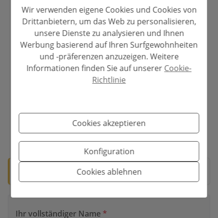
Wir verwenden eigene Cookies und Cookies von
Abschreibungszeitraum
Drittanbietern, um das Web zu personalisieren,
unsere Dienste zu analysieren und Ihnen
Jahre
Werbung basierend auf Ihren Surfgewohnheiten
und -präferenzen anzuzeigen. Weitere
Zinssatz
Informationen finden Sie auf unserer
Cookie-
Richtlinie
%
Cookies akzeptieren
*Diese Angaben sind vorbehaltlich von Irrtümern und sind nicht
Bestandteil eines Vertrages. Das Angebot kann ohne vorherige
Ankündigung geändert oder zurückgezogen werden. Der Preis beinhaltet
nicht die Kosten für den Kauf.
Konfiguration
🛡️ Verifiziertes Eigentum
Cookies ablehnen
Dokumentation für den Notar bereit.
Ihr vollständiger Name
*