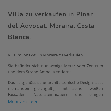
Villa zu verkaufen in Pinar
del Advocat, Moraira, Costa
Blanca.
Villa im Ibiza-Stil in Moraira zu verkaufen.
Sie befindet sich nur wenige Meter vom Zentrum
und dem Strand Ampolla entfernt.
Das zeitgenössische architektonische Design lässt
niemanden gleichgültig, mit seinen weißen
Fassaden, Natursteinmauern und einigen
Holzdetails.
Mehr anzeigen
Auf zwei Ebenen verteilt, verfügt es über 4