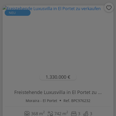
NEU
1.330.000 €
Freistehende Luxusvilla in El Portet zu ...
Moraira - El Portet
Ref. BPC976232
2
2
368 m
742 m
3
3