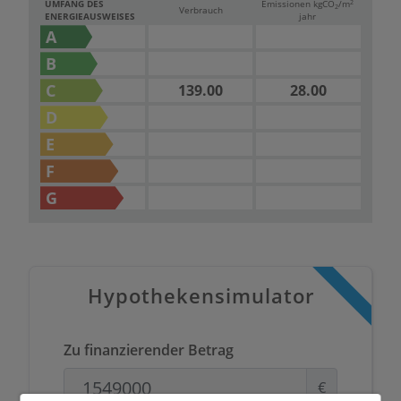
2
UMFANG DES
Emissionen kg
CO
/m
2
Verbrauch
ENERGIEAUSWEISES
jahr
A
B
C
139.00
28.00
D
E
F
G
Hypothekensimulator
Zu finanzierender Betrag
€