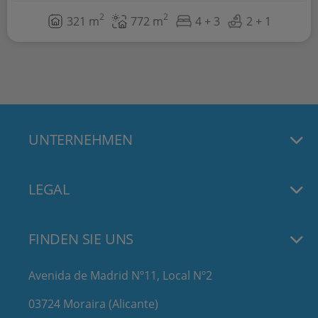
2
2
321 m
772 m
4 + 3
2 + 1
UNTERNEHMEN
LEGAL
FINDEN SIE UNS
Avenida de Madrid Nº11, Local Nº2
03724 Moraira (Alicante)