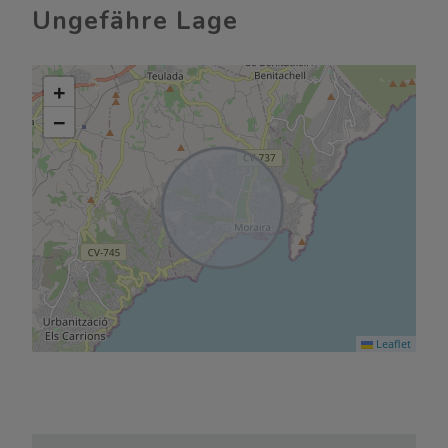
Ungefähre Lage
+
−
Leaflet