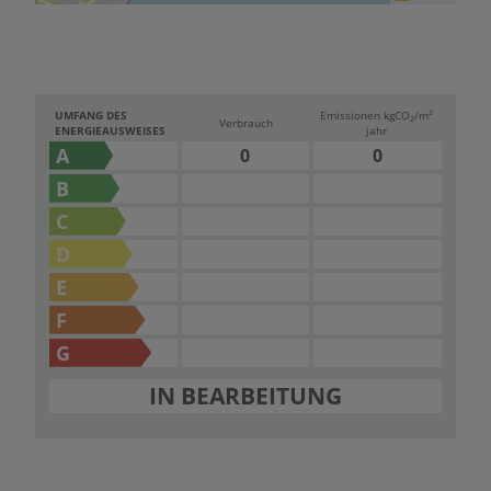
2
UMFANG DES
Emissionen kg
CO
/m
2
Verbrauch
ENERGIEAUSWEISES
jahr
A
0
0
B
C
D
E
F
G
IN BEARBEITUNG