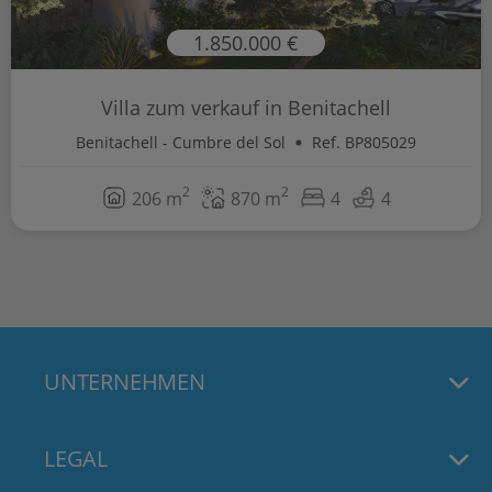
1.850.000 €
Villa zum verkauf in Benitachell
Benitachell - Cumbre del Sol
Ref. BP805029
2
2
206 m
870 m
4
4
UNTERNEHMEN
LEGAL