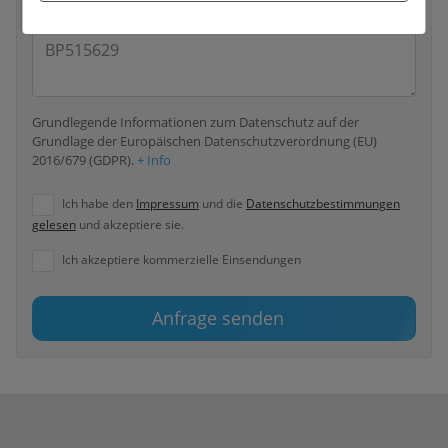
Grundlegende Informationen zum Datenschutz auf der
Grundlage der Europäischen Datenschutzverordnung (EU)
2016/679 (GDPR).
+ Info
Ich habe den
Impressum
und die
Datenschutzbestimmungen
gelesen
und akzeptiere sie.
Ich akzeptiere kommerzielle Einsendungen
Anfrage senden