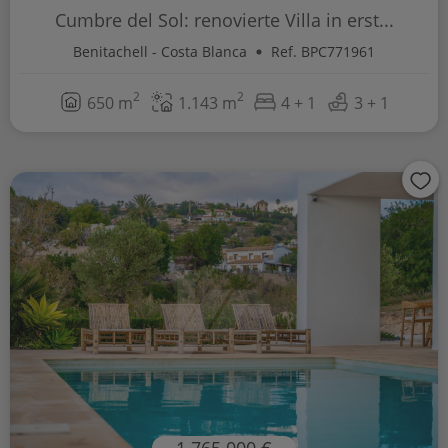
Cumbre del Sol: renovierte Villa in erst...
Benitachell - Costa Blanca
Ref. BPC771961
2
2
650 m
1.143 m
4 + 1
3 + 1
1.765.000 €