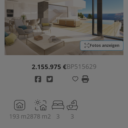
Fotos anzeigen
BP515629
2.155.975 €
193 m2
878 m2
3
3