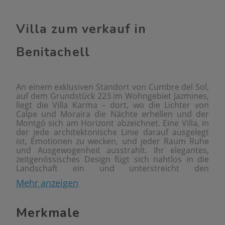
Villa zum verkauf in
Benitachell
An einem exklusiven Standort von Cumbre del Sol,
auf dem Grundstück 223 im Wohngebiet Jazmines,
liegt die Villa Karma – dort, wo die Lichter von
Calpe und Moraira die Nächte erhellen und der
Montgó sich am Horizont abzeichnet. Eine Villa, in
der jede architektonische Linie darauf ausgelegt
ist, Emotionen zu wecken, und jeder Raum Ruhe
und Ausgewogenheit ausstrahlt. Ihr elegantes,
zeitgenössisches Design fügt sich nahtlos in die
Landschaft ein und unterstreicht den
unverstellten Blick auf die Landschaft, der immer
Mehr anzeigen
präsent ist. Die Villa erstreckt sich über drei
Ebenen und passt sich der natürlichen Hanglage
des Grundstücks an, wodurch auf jeder Etage
Merkmale
einzigartige Wohnbereiche entstehen. Im
Hauptgeschoss befindet sich der Tagesbereich, in