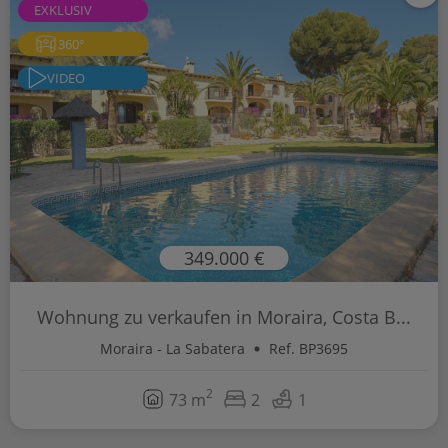
EXKLUSIV
360°
VIDEO
349.000 €
Wohnung zu verkaufen in Moraira, Costa B...
Moraira - La Sabatera
Ref. BP3695
2
73 m
2
1