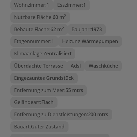
Wohnzimmer:
1
Esszimmer:
1
Terrasse
Separates, komplett ausgestattetes
2
Nutzbare Fläche:
60 m
Küchen
2
Bebaute Fläche:
62 m
Baujahr:
1973
Große private Terrasse
mit
Etagennummer:
1
Heizung:
Wärmepumpen
Verglasungsmöglichkeit, perfekt um das
Klima das ganze Jahr über zu genießen.
Klimaanlage:
Zentralisiert
Öffentlicher, geräumiger Parkplatz nur 10
Überdachte Terrasse
Adsl
Waschküche
Meter entfernt
, ideal für Anwohner und
Besucher.
Eingezäuntes Grundstück
Ideale Lage:
Entfernung zum Meer:
55 mtrs
Diese Wohnung befindet sich im Herzen der
Costa
Geländeart:
Flach
Blanca
, nur einen kurzen Spaziergang vom
Zentrum des malerischen Dorfes Moraira
Entfernung zu Dienstleistungen:
200 mtrs
entfernt, wo Sie das gastronomische Angebot,
Bauart:
Guter Zustand
lokale Geschäfte, Märkte und eine entspannte
Atmosphäre das ganze Jahr über genießen