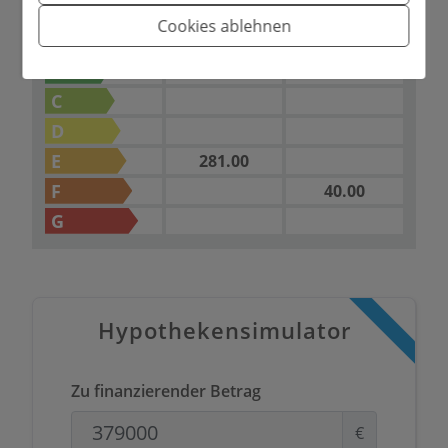
2
UMFANG DES
Emissionen kg
CO
/m
2
Verbrauch
ENERGIEAUSWEISES
jahr
Cookies ablehnen
A
B
C
D
E
281.00
F
40.00
G
Hypothekensimulator
Zu finanzierender Betrag
€