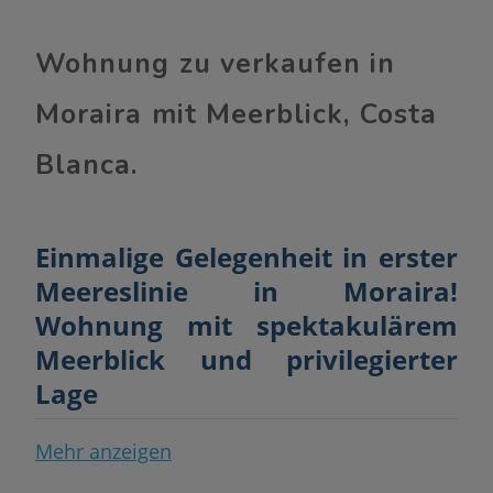
Wohnung zu verkaufen in
Moraira mit Meerblick, Costa
Blanca.
Einmalige Gelegenheit in erster
Meereslinie in Moraira!
Wohnung mit spektakulärem
Meerblick und privilegierter
Lage
Wir präsentieren Ihnen diese
Mehr anzeigen
charmante Wohnung mit
60 m²
,