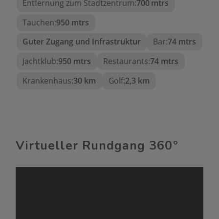
Entfernung zum Stadtzentrum:
700 mtrs
können. Die Gegend ist sehr gut mit anderen
Touristenzielen wie Calpe, Jávea oder Altea
Tauchen:
950 mtrs
verbunden.
Guter Zugang und Infrastruktur
Bar:
74 mtrs
Großes Potenzial:
Jachtklub:
950 mtrs
Restaurants:
74 mtrs
Diese Immobilie eignet sich sowohl als
Hauptwohnsitz
,
zweiter Wohnsitz für den
Krankenhaus:
30 km
Golf:
2,3 km
Urlaub
oder als
Investition für
Ferienvermietungen
, dank der
hohen
touristischen Nachfrage
, der
außergewöhnlichen Lage am Meer
und der Nähe
zu allen wesentlichen Dienstleistungen.
Virtueller Rundgang 360º